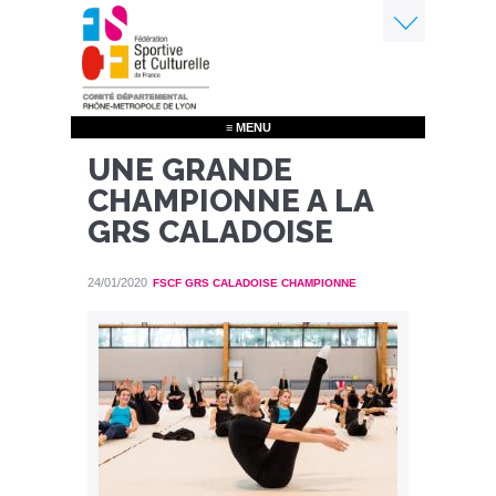
Aller
au
contenu
Menu
principal
≡ MENU
UNE GRANDE
CHAMPIONNE A LA
GRS CALADOISE
24/01/2020
FSCF GRS CALADOISE CHAMPIONNE