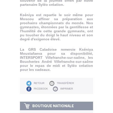
souvenir de la journée offert par notre
partenaire Syléo création.
Kséniya est repartie le soir même pour
Moscou affiner sa préparation aux
prochains championnats du monde. Nos
gymnastes, étonnées par la gentillesse et
l'humilité de cette grande gymnaste, ont
pu toucher du doigt le haut niveau et son
degré d'exigence élevé.
La GRS Caladoise remercie Kséniya
Moustafaeva pour sa disponibilité,
INTERSPORT Villefranche-sur-saône, les
Boucheries André Villefranche-sur-saône
pour le repas de midi et Syléo création
pour les cadeaux.
RETOUR
TRANSFÉRER
FACEBOOK
IMPRIMER
BOUTIQUE NATIONALE