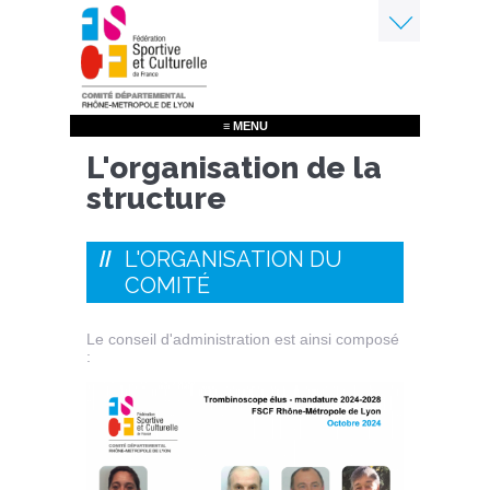
Aller
au
contenu
Menu
principal
≡ MENU
L'organisation de la
structure
L'ORGANISATION DU
COMITÉ
Le conseil d'administration est ainsi composé
: