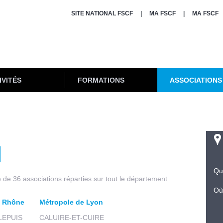
SITE NATIONAL FSCF
MA FSCF
MA FSCF
IVITÉS
FORMATIONS
ASSOCIATIONS
Qu
de 36 associations réparties sur tout le département
Où
u Rhône
Métropole de Lyon
LEPUIS
CALUIRE-ET-CUIRE