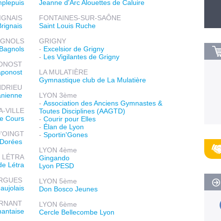
mplepuis
Jeanne d'Arc Alouettes de Caluire
IGNAIS
FONTAINES-SUR-SAÔNE
Brignais
Saint Louis Ruche
AGNOLS
GRIGNY
 Bagnols
-
Excelsior de Grigny
-
Les Vigilantes de Grigny
ONOST
haponost
LA MULATIÈRE
Gymnastique club de La Mulatière
NDRIEU
anienne
LYON 3ème
-
Association des Anciens Gymnastes &
-VILLE
Toutes Disciplines (AAGTD)
de Cours
-
Courir pour Elles
-
Élan de Lyon
D'OINGT
-
Sportin'Gones
s Dorées
LYON 4ème
LÉTRA
Gingando
de Létra
Lyon PESD
ERGUES
LYON 5ème
aujolais
Don Bosco Jeunes
RNANT
LYON 6ème
antaise
Cercle Bellecombe Lyon