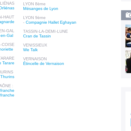
LIÉNAS
LYON 8ème
Orliénas
Mésanges de Lyon
N-HAUT
LYON 9ème
agnarde
-
Compagnie Hallet Eghayan
EN-GAL
TASSIN-LA-DEMI-LUNE
n-en-Gal
Cran de Tassin
-COISE
VENISSIEUX
oriette
We Talk
TARARE
VERNAISON
e Tarare
Étincelle de Vernaison
HURINS
 Thurins
AÔNE :
efranche
efranche