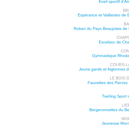
Éveil sportif d'A
BR
Espérance et Vaillantes de 
B
Ruban du Pays Beaujolais de
CHAP
Excelsior de C
CO
Gymnastique Rhod
COURS-LA
Jeune garde et Aiglonnes 
LE BOIS 
Fauvettes des Pierre
Twirling Sport 
LI
Bergeronnettes du Be
MO
Jeunesse Morn