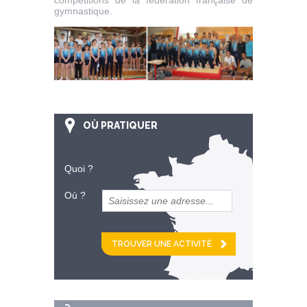
gymnastique.
OÙ PRATIQUER
Quoi ?
Où ?
et
km alentour