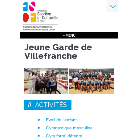
Aller
au
contenu
Menu
principal
≡ MENU
Jeune Garde de
Villefranche
ACTIVITÉS
Eveil de l'enfant
Gymnastique masculine
Gym form' détente