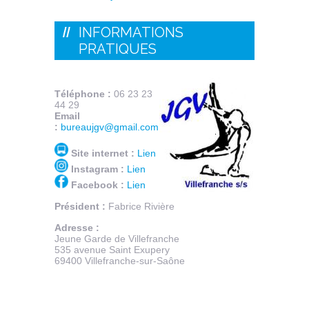
INFORMATIONS
PRATIQUES
Téléphone :
06 23 23
44 29
Email
:
bureaujgv@gmail.com
Site internet :
Lien
Instagram :
Lien
Facebook :
Lien
Président :
Fabrice Rivière
Adresse :
Jeune Garde de Villefranche
535
avenue
S
aint
E
xupery
69400 Villefranche-sur-Saône