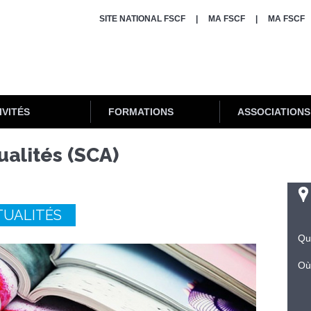
SITE NATIONAL FSCF
MA FSCF
MA FSCF
IVITÉS
FORMATIONS
ASSOCIATIONS
ualités (SCA)
TUALITÉS
Qu
Où