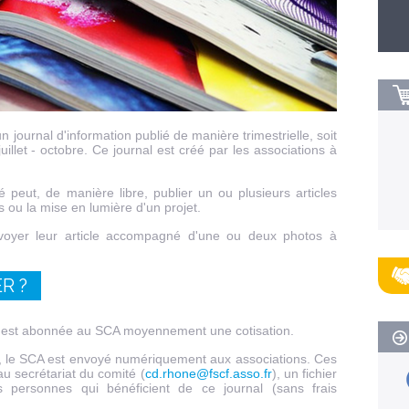
n journal d'information publié de manière trimestrielle, soit
 juillet - octobre. Ce journal est créé par les associations à
 peut, de manière libre, publier un ou plusieurs articles
 ou la mise en lumière d'un projet.
nvoyer leur article accompagné d'une ou deux photos à
R ?
CF est abonnée au SCA moyennement une cotisation.
, le SCA est envoyé numériquement aux associations. Ces
au secrétariat du comité (
cd.rhone@fscf.asso.fr
), un fichier
 personnes qui bénéficient de ce journal (sans frais