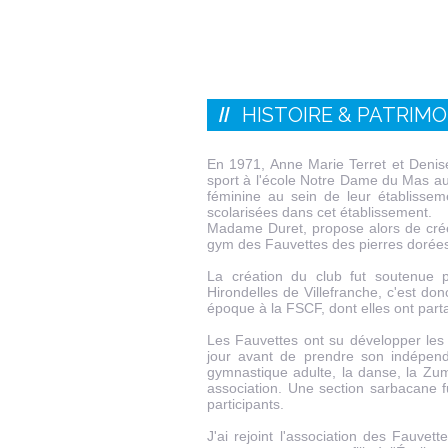
HISTOIRE & PATRIMO
En 1971, Anne Marie Terret et Denis
sport à l'école Notre Dame du Mas au
féminine au sein de leur établissem
scolarisées dans cet établissement.
Madame Duret, propose alors de créer
gym des Fauvettes des pierres dorées v
La création du club fut soutenue 
Hirondelles de Villefranche, c'est don
époque à la FSCF, dont elles ont parta
Les Fauvettes ont su développer les a
jour avant de prendre son indépenda
gymnastique adulte, la danse, la Zumb
association. Une section sarbacane 
participants.
J'ai rejoint l'association des Fauve