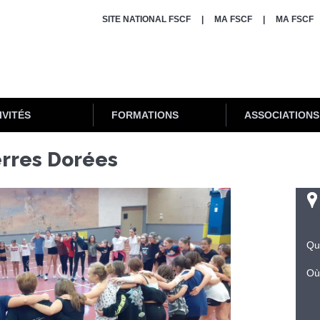
SITE NATIONAL FSCF
MA FSCF
MA FSCF
IVITÉS
FORMATIONS
ASSOCIATIONS
erres Dorées
Qu
Où