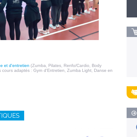
e et d'entretien
(Zumba, Pilates, Renfo/Cardio, Body
es cours adaptés : Gym d'Entretien, Zumba Light, Danse en
TIQUES