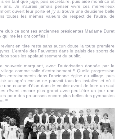
s en tant que juge, puis secrétaire, puis aide monitrice et
x ans. Je n'aurais jamais penser vivre ces merveilleux
'ont ouvert leur porte et j'y ai trouvé une deuxième belle
ns toutes les mêmes valeurs de respect de l'autre, de
re club ce sont ses anciennes présidentes Madame Duret
y qui me les ont confiés !
evient en tête reste sans aucun doute la toute première
gyms. L'entrée des Fauvettes dans le palais des sports de
 clubs sous les applaudissement du public.
e souvenir marquant, avec l'autorisation donnée par la
u village comme salle d'entrainement !! Quelle progression
es entrainements dans l'ancienne église du village, puis
oisir un agrès car on ne pouvait tous les installer, et où il
aire une course d'élan dans le couloir avant de faire un saut
ettes rêvent encore plus grand avec peut-être un jour une
sses pour des prouesses encore plus belles des gymnastes
 !!!!