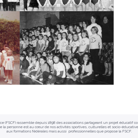
ance (FSCF) rassemble depuis 1898 des associations partageant un projet éducatif 
e la personne est au cœur de nos activités sportives, culturelles et socio-éducative
aux formations fédérales mais aussi professionnelles que propose la FSCF.