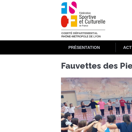
Aller
au
contenu
principal
PRÉSENTATION
ACT
Fauvettes des Pi