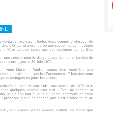
INE
e Fontaine, exerçaient toutes deux comme professeur de
 Bois d'Oingt, et avaient crée une section de gymnastique
ent. Mais cela ne concernait que quelques jeunes filles
 une section pour le village et ses alentours. Le club de
oit ainsi le jour le 30 Juin 1971.
par Anne Marie et Denise, toutes deux monitrices aux
c tout naturellement que les Fauvettes s'affilient dès cette
gé et partagent toujours les valeurs.
ctivités au sein de leur club : une section de GRS vit le
nce quelques années plus tard. L'Éveil de l'enfant, la
a, le hip hop font aujourd'hui partie intégrante de notre
fut proposée quelques années puis s'est arrêtée faute de
ttes il y a quelques petites années, d'abord en temps que