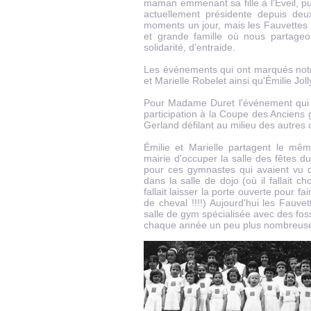
maman emmenant sa fille à l'Éveil, pui
actuellement présidente depuis deu
moments un jour, mais les Fauvettes m
et grande famille où nous partageo
solidarité, d'entraide.
Les événements qui ont marqués not
et Marielle Robelet ainsi qu'Émilie Joll
Pour Madame Duret l'événement qui r
participation à la Coupe des Anciens 
Gerland défilant au milieu des autres
Émilie et Marielle partagent le mêm
mairie d'occuper la salle des fêtes d
pour ces gymnastes qui avaient vu d
dans la salle de dojo (où il fallait ch
fallait laisser la porte ouverte pour f
de cheval !!!!) Aujourd'hui les Fauv
salle de gym spécialisée avec des fo
chaque année un peu plus nombreuses