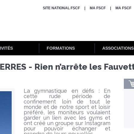
SITE NATIONAL FSCF
MA FSCF
MA FSCF
IVITÉS
FORMATIONS
ASSOCIATIONS
RRES - Rien n’arrête les Fauvett
La gymnastique en défis : En
cette rude période de
confinement loin de tout le
monde et de notre sport et loisir
préféré, les moniteurs voulaient
garder un lien avec les gyms et
ont créé un groupe sur Instagram
pour pouvoir échanger et
prendre de leurs nouvelles.