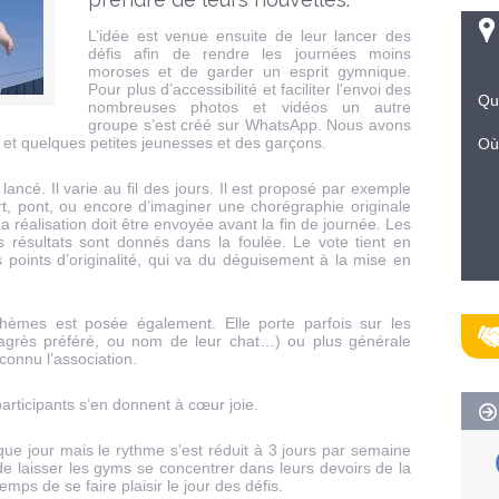
L’idée est venue ensuite de leur lancer des
défis afin de rendre les journées moins
moroses et de garder un esprit gymnique.
Pour plus d’accessibilité et faciliter l'envoi des
Qu
nombreuses photos et vidéos un autre
groupe s’est créé sur WhatsApp. Nous avons
s et quelques petites jeunesses et des garçons.
Où
lancé. Il varie au fil des jours. Il est proposé par exemple
rt, pont, ou encore d’imaginer une chorégraphie originale
réalisation doit être envoyée avant la fin de journée. Les
s résultats sont donnés dans la foulée. Le vote tient en
 points d’originalité, qui va du déguisement à la mise en
thèmes est posée également. Elle porte parfois sur les
ur agrès préféré, ou nom de leur chat…) ou plus générale
onnu l’association.
participants s’en donnent à cœur joie.
que jour mais le rythme s’est réduit à 3 jours par semaine
e laisser les gyms se concentrer dans leurs devoirs de la
emps de se faire plaisir le jour des défis.