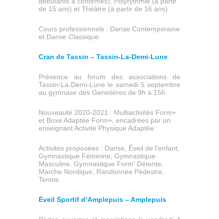
débutants à confirmés), Polyrythmie (à partir
de 15 ans) et Théâtre (à partir de 16 ans).
Cours professionnels : Danse Contemporaine
et Danse Classique
Cran de Tassin – Tassin-La-Demi-Lune
Présence au forum des associations de
Tassin-La-Demi-Lune le samedi 5 septembre
au gymnase des Genetières de 9h à 15h
Nouveauté 2020-2021 : Multiactivités Form+
et Boxe Adaptée Form+, encadrées par un
enseignant Activité Physique Adaptée
Activités proposées : Danse, Éveil de l'enfant,
Gymnastique Féminine, Gymnastique
Masculine, Gymnastique Form' Détente,
Marche Nordique, Randonnée Pédestre,
Tennis.
Éveil Sportif d’Amplepuis – Amplepuis