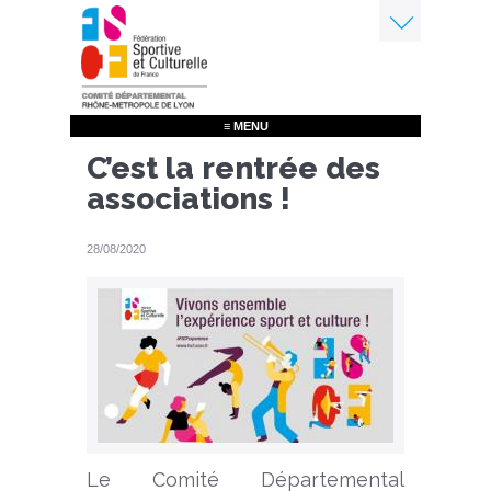
Aller
au
contenu
Menu
principal
≡ MENU
C’est la rentrée des
associations !
28/08/2020
Le Comité Départemental