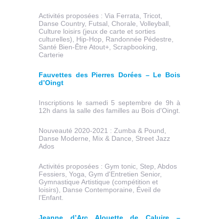
Activités proposées : Via Ferrata, Tricot,
Danse Country, Futsal, Chorale, Volleyball,
Culture loisirs (jeux de carte et sorties
culturelles), Hip-Hop, Randonnée Pédestre,
Santé Bien-Être Atout+, Scrapbooking,
Carterie
Fauvettes des Pierres Dorées – Le Bois
d’Oingt
Inscriptions le samedi 5 septembre de 9h à
12h dans la salle des familles au Bois d'Oingt.
Nouveauté 2020-2021 : Zumba & Pound,
Danse Moderne, Mix & Dance, Street Jazz
Ados
Activités proposées : Gym tonic, Step, Abdos
Fessiers, Yoga, Gym d'Entretien Senior,
Gymnastique Artistique (compétition et
loisirs), Danse Contemporaine, Éveil de
l’Enfant.
Jeanne d’Arc Alouette de Caluire –