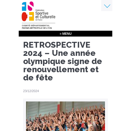
Aller
au
contenu
Menu
principal
≡ MENU
RETROSPECTIVE
2024 – Une année
olympique signe de
renouvellement et
de fête
23/12/2024