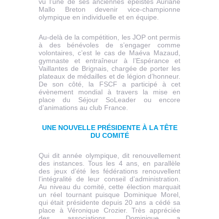
vu l’une de ses anciennes épéistes Auriane
Mallo Breton devenir vice-championne
olympique en individuelle et en équipe.
Au-delà de la compétition, les JOP ont permis
à des bénévoles de s’engager comme
volontaires, c’est le cas de Maéva Mazaud,
gymnaste et entraîneur à l’Espérance et
Vaillantes de Brignais, chargée de porter les
plateaux de médailles et de légion d’honneur.
De son côté, la FSCF a participé à cet
évènement mondial à travers la mise en
place du Séjour SoLeader ou encore
d’animations au club France.
UNE NOUVELLE PRÉSIDENTE À LA TÊTE
DU COMITÉ
Qui dit année olympique, dit renouvellement
des instances. Tous les 4 ans, en parallèle
des jeux d’été les fédérations renouvellent
l’intégralité de leur conseil d’administration.
Au niveau du comité, cette élection marquait
un réel tournant puisque Dominique Morel,
qui était présidente depuis 20 ans a cédé sa
place à Véronique Crozier. Très appréciée
des associations, Dominique a