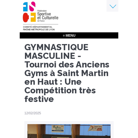
Aller
au
contenu
Menu
principal
≡ MENU
GYMNASTIQUE
MASCULINE -
Tournoi des Anciens
Gyms à Saint Martin
en Haut : Une
Compétition très
festive
12/02/2025