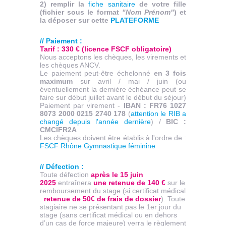
2) remplir la
fiche sanitaire
de votre fille
(fichier sous le format
"Nom Prénom"
) et
la déposer sur cette
PLATEFORME
// Paiement :
Tarif : 330 € (licence FSCF obligatoire)
Nous acceptons les chèques, les virements et
les chèques ANCV.
Le paiement peut-être échelonné
en 3 fois
maximum
sur avril / mai / juin (ou
éventuellement la dernière échéance peut se
faire sur début juillet avant le début du séjour)
Paiement par virement -
IBAN : FR76 1027
8073 2000 0215 2740 178
(
attention le RIB a
changé depuis l'année dernière
) /
BIC :
CMCIFR2A
Les chèques doivent être établis à l'ordre de :
FSCF Rhône Gymnastique féminine
// Défection :
Toute défection
après le 15 juin
2025
entraînera
une retenue de 140 €
sur le
remboursement du stage (si certificat médical
:
retenue de 50€ de frais de dossier
). Toute
stagiaire ne se présentant pas le 1er jour du
stage (sans certificat médical ou en dehors
d’un cas de force majeure) verra le règlement