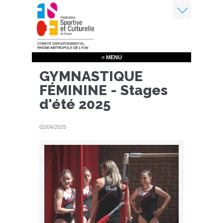
Aller
au
contenu
Menu
principal
≡ MENU
GYMNASTIQUE
FÉMININE - Stages
d'été 2025
02/04/2025