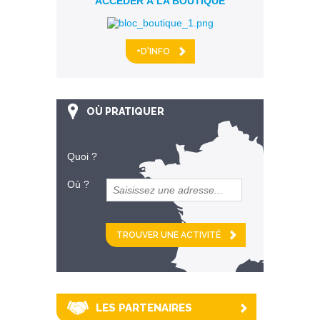
ACCÉDER À LA BOUTIQUE
+D'INFO
OÙ PRATIQUER
Quoi ?
Où ?
et
km alentour
LES PARTENAIRES