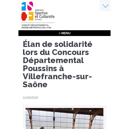
Aller
au
contenu
Menu
principal
≡ MENU
Élan de solidarité
lors du Concours
Départemental
Poussins à
Villefranche-sur-
Saône
11/06/2026