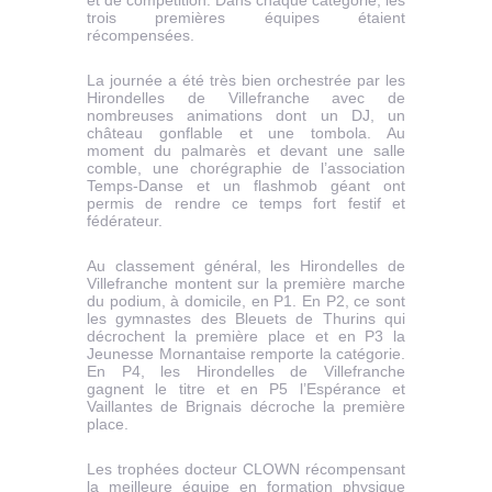
et de compétition. Dans chaque catégorie, les
trois premières équipes étaient
récompensées.
La journée a été très bien orchestrée par les
Hirondelles de Villefranche avec de
nombreuses animations dont un DJ, un
château gonflable et une tombola. Au
moment du palmarès et devant une salle
comble, une chorégraphie de l’association
Temps-Danse et un flashmob géant ont
permis de rendre ce temps fort festif et
fédérateur.
Au classement général, les Hirondelles de
Villefranche montent sur la première marche
du podium, à domicile, en P1. En P2, ce sont
les gymnastes des Bleuets de Thurins qui
décrochent la première place et en P3 la
Jeunesse Mornantaise remporte la catégorie.
En P4, les Hirondelles de Villefranche
gagnent le titre et en P5 l’Espérance et
Vaillantes de Brignais décroche la première
place.
Les trophées docteur CLOWN récompensant
la meilleure équipe en formation physique