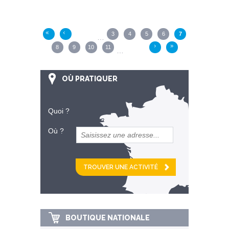
Pages
3
4
5
6
7
«
‹
…
8
9
10
11
›
»
…
OÙ PRATIQUER
Quoi ?
Où ?
et
km alentour
BOUTIQUE NATIONALE