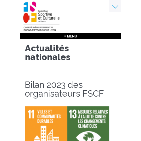
Aller
au
contenu
Menu
principal
≡ MENU
Actualités
nationales
Bilan 2023 des
organisateurs FSCF