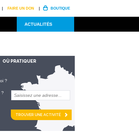
FAIRE UN DON
BOUTIQUE
ACTUALITÉS
OÙ PRATIQUER
oi ?
 ?
et
km alentour