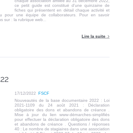
chaque association affiliée au 31 décembre 2022,
ce petit guide est constitué d'une quinzaine de
fiches qui présentent en détail chaque activité et
ou pour une équipe de collaborateurs. Pour en savoir
s sur : la rubrique web...
Lire la suite
022
17/12/2022
FSCF
Nouveautés de la base documentaire 2022 : Loi
2021-1109 du 24 août 2021 : Déclaration
obligatoire des dons et abandons de créance .
Mise à jour du lien www-démarches-simplifiés
pour effectuer la déclaration obligatoire des dons
et abandons de créance . Questions / réponses
40 : Le nombre de stagiaires dans une association