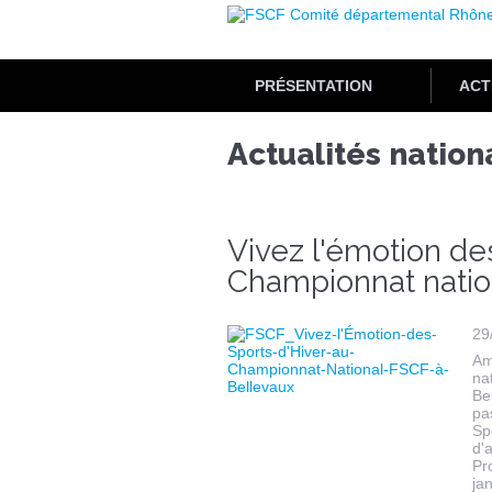
Aller
au
contenu
principal
PRÉSENTATION
ACT
Actualités nation
Vivez l'émotion des
Championnat nation
29
Am
na
Be
pa
Sp
d'
Pr
ja