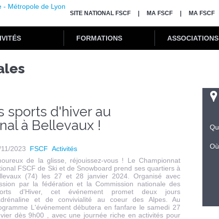
SITE NATIONAL FSCF
MA FSCF
MA FSCF
IVITÉS
FORMATIONS
ASSOCIATIONS
ales
 sports d'hiver au
al à Bellevaux !
Qu
Où
/11/2023
FSCF
Activités
oureux de la glisse, réjouissez-vous ! Le Championnat
tional FSCF de Ski et de Snowboard prend ses quartiers à
llevaux (74) les 27 et 28 janvier 2024. Organisé avec
ssion par la fédération et la Commission nationale des
orts d'Hiver, cet événement promet deux jours
adrénaline et de convivialité au coeur des Alpes. Au
ogramme L'événement débutera en fanfare le samedi 27
nvier dès 9h00 , avec une journée riche en activités pour